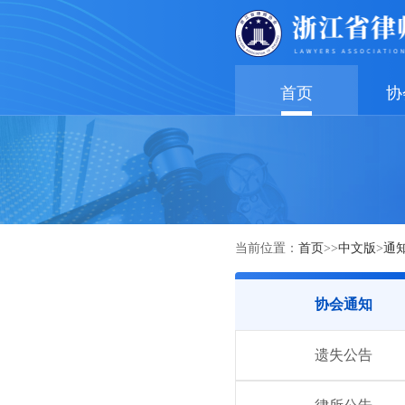
首页
协
当前位置：
首页
>>
中文版
>
通
协会通知
遗失公告