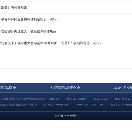
师服务计时收费规则
师事务所律师服务费标准制定指引（试行）
师协会律师办理重大、敏感案件操作规范
师协会关于加强对重大敏感案件 律师辩护、代理工作的指导意见（试行）
48浙江法网
浙江互联网法院平台
12309中国检
址：杭州市拱墅区大关路100号绿地运河商务中心11幢19层
电话：0571-88855077
邮编：310011
传真：0571-8775
术服务：上海同道信息技术有限公司
技术电话：400-052-9602
（9:00-11:30，13:30-17:30）
邮箱：12345@homolo
浙ICP备16048209号-1