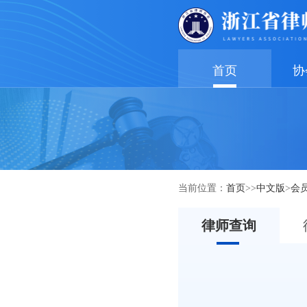
首页
协
当前位置：
首页
>>
中文版
>
会
律师查询