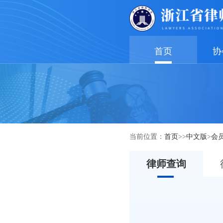
首页
协
当前位置：
首页
>>
中文版
>
会
律师查询