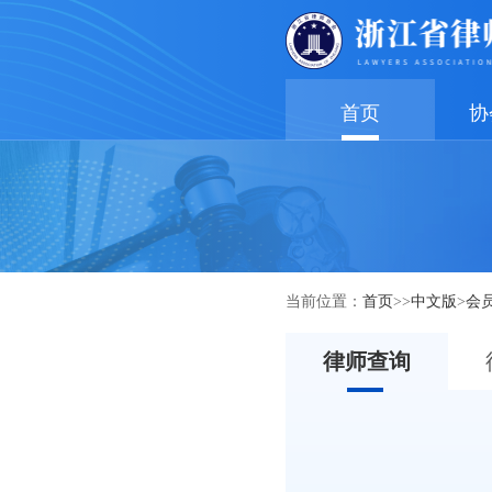
首页
协
当前位置：
首页
>>
中文版
>
会
律师查询