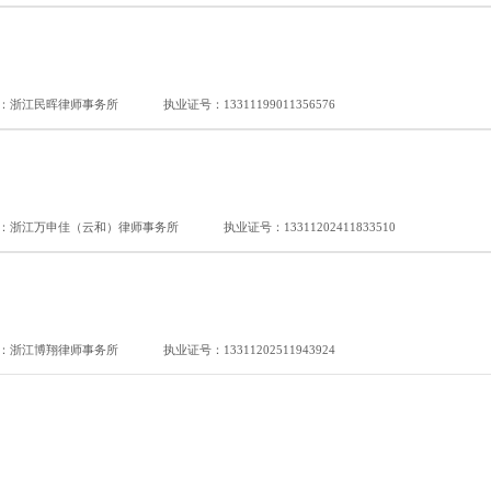
：浙江民晖律师事务所
执业证号：13311199011356576
：浙江万申佳（云和）律师事务所
执业证号：13311202411833510
：浙江博翔律师事务所
执业证号：13311202511943924