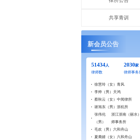
律所公告
共享青训
新会员公告
51434
2030
人
家
律师数
律师事务
徐慧玲（女）
青风
李烨（男）
天鸿
蔡秋云（女）
中闻律所
谢旭东（男）
浙杭所
张伟伦
浙江浙南（丽水
（男）
师事务所
毛欢（男）
六和舟山
夏裔婧（女）
六和舟山