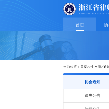
首页
协
当前位置：
首页
>>
中文版
>
通
协会通知
遗失公告