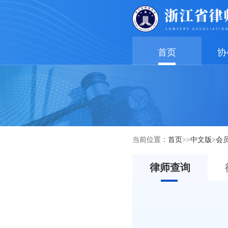
首页
协
当前位置：
首页
>>
中文版
>
会
律师查询