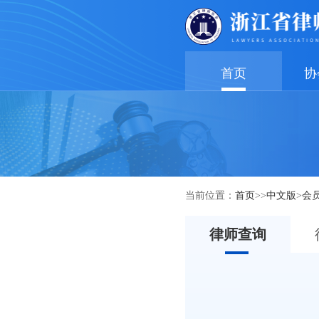
首页
协
当前位置：
首页
>>
中文版
>
会
律师查询