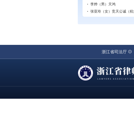
李烨（男）
天鸿
张亚玲（女）
竞天公诚（杭
浙江省司法厅