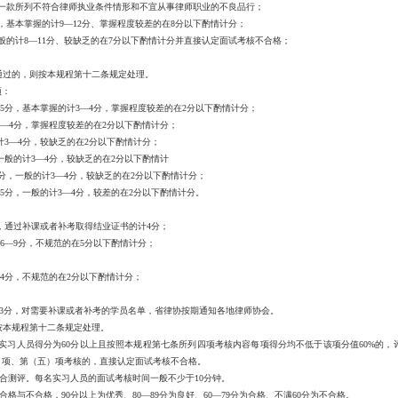
款所列不符合律师执业条件情形和不宜从事律师职业的不良品行；
基本掌握的计9—12分、掌握程度较差的在8分以下酌情计分；
的计8—11分、较缺乏的在7分以下酌情计分并直接认定面试考核不合格；
过的，则按本规程第十二条规定处理。
项：
分，基本掌握的计3—4分，掌握程度较差的在2分以下酌情计分；
—4分，掌握程度较差的在2分以下酌情计分；
3—4分，较缺乏的在2分以下酌情计分；
般的计3—4分，较缺乏的在2分以下酌情计
，一般的计3—4分，较缺乏的在2分以下酌情计分；
分，一般的计3—4分，较差的在2分以下酌情计分。
通过补课或者补考取得结业证书的计4分；
—9分，不规范的在5分以下酌情计分；
4分，不规范的在2分以下酌情计分；
分，对需要补课或者补考的学员名单，省律协按期通知各地律师协会。
本规程第十二条规定处理。
实习人员得分为60分以上且按照本规程第七条所列四项考核内容每项得分均不低于该项分值60%的，
）项、第（五）项考核的，直接认定面试考核不合格。
测评。每名实习人员的面试考核时间一般不少于10分钟。
不合格，90分以上为优秀、80—89分为良好、60—79分为合格、不满60分为不合格。