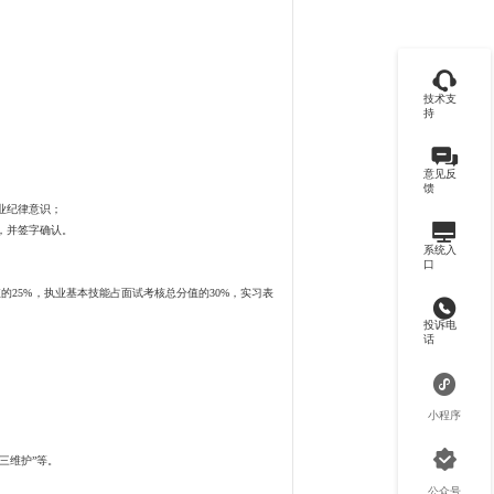
技术支
持
意见反
馈
业纪律意识；
，并签字确认。
系统入
口
25%，执业基本技能占面试考核总分值的30%，实习表
投诉电
话
小程序
三维护”等。
公众号