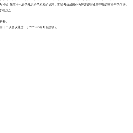
法》第五十七条的规定给予相应的处理，面试考核成绩作为评定规范化管理律师事务所的依据。
习登记。
解释。
二次会议通过，于2023年5月1日起施行。