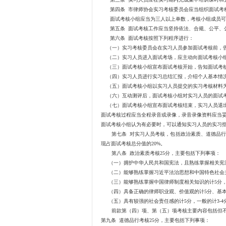
第四条 市律师协会实习考核委员会应当组织面试考核
面试考核小组应当为三人以上单数，考核小组成员可
第五条 面试考核工作应当坚持依法、合规、公平、
第六条 面试考核按照下列程序进行：
（一）实习考核委员会在实习人员参加面试考核前，告
（二）实习人员进入面试考场，应主动向面试考核小组
（三）面试考核小组宣布面试考核开始，告知面试考核
（四）实习人员进行实习总结汇报，介绍个人基本情况
（五）面试考核小组以实习人员提交的实习考核
（六）互动测评后，面试考核小组对实习人员的面试考
（七）面试考核小组宣布面试考核结束，实习人员退出
面试考核过程应当全程录音或录像，录音录像资料应当
面试考核小组认为有必要时，可以通知实习人员的实习
第七条 对实习人员考核，包括政治素质、道德品行、执
现占面试考核总分值的20%。
第八条 政治素质考核25分，主要包括下列事项：
（一）拥护中华人民共和国宪法，且熟练掌握相关宪法知
（二）能够熟练掌握习近平法治思想和中国特色社会主义
（三）能够熟练掌握中国律师制度相关知识的计5分，基
（四）具备正确的律师职业观、价值观的计5分、基本具
（五）具有较强的社会责任感的计5分，一般的计3-4
前款第（四）项、第（五）项考核主要内容包括但不限
第九条 道德品行考核25分，主要包括下列事项：