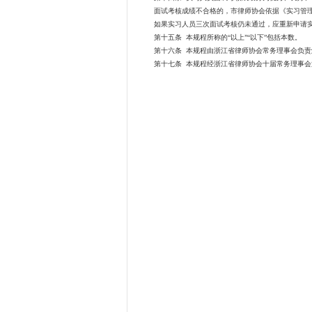
面试考核成绩不合格的，市律师协会依据《实习管理办
如果实习人员三次面试考核仍未通过，应重新申请实
第十五条 本规程所称的“以上”“以下”包括本数。
第十六条 本规程由浙江省律师协会常务理事会负责
第十七条 本规程经浙江省律师协会十届常务理事会第十