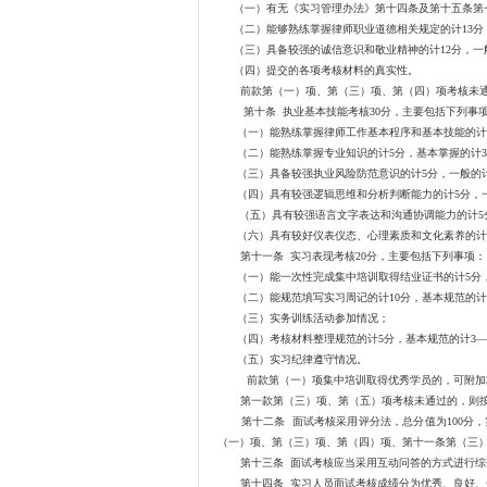
（一）有无《实习管理办法》第十四条及第十五条第一
（二）能够熟练掌握律师职业道德相关规定的计13分，
（三）具备较强的诚信意识和敬业精神的计12分，一般
（四）提交的各项考核材料的真实性。
前款第（一）项、第（三）项、第（四）项考核未通
第十条 执业基本技能考核30分，主要包括下列事
（一）能熟练掌握律师工作基本程序和基本技能的计5
（二）能熟练掌握专业知识的计5分，基本掌握的计3
（三）具备较强执业风险防范意识的计5分，一般的计
（四）具有较强逻辑思维和分析判断能力的计5分，一
（五）具有较强语言文字表达和沟通协调能力的计5分
（六）具有较好仪表仪态、心理素质和文化素养的计5
第十一条 实习表现考核20分，主要包括下列事项：
（一）能一次性完成集中培训取得结业证书的计5分，
（二）能规范填写实习周记的计10分，基本规范的计6
（三）实务训练活动参加情况；
（四）考核材料整理规范的计5分，基本规范的计3—
（五）实习纪律遵守情况。
前款第（一）项集中培训取得优秀学员的，可附加3
第一款第（三）项、第（五）项考核未通过的，则按
第十二条 面试考核采用评分法，总分值为100分，
（一）项、第（三）项、第（四）项、第十一条第（三
第十三条 面试考核应当采用互动问答的方式进行综合
第十四条 实习人员面试考核成绩分为优秀、良好、合格与