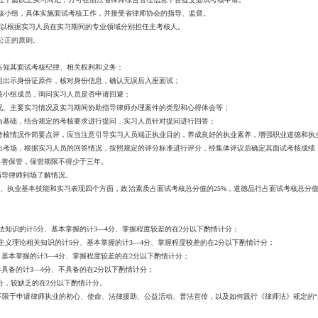
小组，具体实施面试考核工作，并接受省律师协会的指导、监督。
以根据实习人员在实习期间的专业领域分别担任主考核人。
公正的原则。
知其面试考核纪律、相关权利和义务；
出示身份证原件，核对身份信息，确认无误后入座面试；
小组成员，询问实习人员是否申请回避；
、主要实习情况及实习期间协助指导律师办理案件的类型和心得体会等；
材料为基础，结合规定的考核要求进行提问，实习人员针对提问进行回答；
核情况作简要点评，应当注意引导实习人员端正执业目的，养成良好的执业素养，增强职业道德和执
考场，根据实习人员的回答情况，按照规定的评分标准进行评分，经集体评议后确定其面试考核成绩
妥善保管，保管期限不得少于三年。
指导律师到场了解情况。
业基本技能和实习表现四个方面，政治素质占面试考核总分值的25%，道德品行占面试考核总分值的
识的计5分、基本掌握的计3—4分、掌握程度较差的在2分以下酌情计分；
理论相关知识的计5分、基本掌握的计3—4分、掌握程度较差的在2分以下酌情计分；
本掌握的计3—4分、掌握程度较差的在2分以下酌情计分；
备的计3—4分、不具备的在2分以下酌情计分；
分，较缺乏的在2分以下酌情计分。
于申请律师执业的初心、使命、法律援助、公益活动、普法宣传，以及如何践行《律师法》规定的“