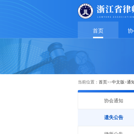
首页
协
当前位置：
首页
>>
中文版
>
通
协会通知
遗失公告