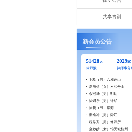
律所公告
共享青训
新会员公告
51428
2029
人
家
律师数
律师事务
毛欢（男）
六和舟山
夏裔婧（女）
六和舟山
余冠桦（男）
明达
徐炯乐（男）
计然
徐鹏（男）
振源
秦逸冲（男）
舜江
程修齐（男）
修源所
金妙妙（女）
锦天城杭州