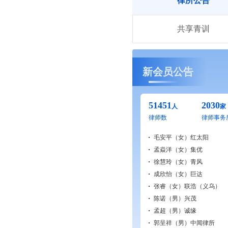
律所公告
共享青训
新会员公告
51451
2030
人
家
律师数
律师事务
毛安平（女）
红太阳
孟焱洋（女）
集优
徐慧玲（女）
青风
成欣怡（女）
巨达
张睿（女）
联浩（义乌）
陈诺（男）
兴茂
孟超（男）
诚缘
郭呈祥（男）
中闻律所