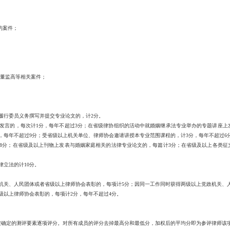
的案件；
董监高等相关案件；
履行委员义务撰写并提交专业论文的，计2分。
发言的，每次计1分，每年不超过3分；在省级律协组织的活动中就婚姻继承法专业举办的专题讲座上发
，每年不超过9分；受省级以上机关单位、律师协会邀请讲授本专业范围课程的，计3分，每年不超过6
8分；在省级及以上刊物上发表与婚姻家庭相关的法律专业论文的，每篇计3分；在省级及以上各类征
立法的计10分。
机关、人民团体或者省级以上律师协会表彰的，每项计5分；因同一工作同时获得两级以上党政机关、人
以上律师协会表彰的，每项计2分，每年不超过4分。
定的测评要素逐项评分。对所有成员的评分去掉最高分和最低分，加权后的平均分即为参评律师该