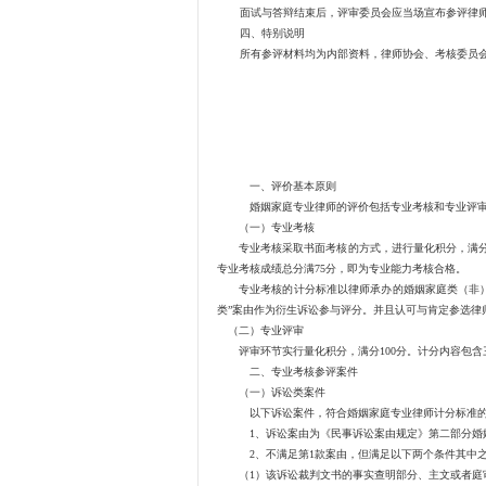
面试与答辩结束后，评审委员会应当场宣布参评律师
四、特别说明
所有参评材料均为内部资料，律师协会、考核委员会
一、评价基本原则
婚姻家庭专业律师的评价包括专业考核和专业评
（一）专业考核
专业考核采取书面考核的方式，进行量化积分，满分10
专业考核成绩总分满75分，即为专业能力考核合格。
专业考核的计分标准以律师承办的婚姻家庭类（非）诉
类”案由作为衍生诉讼参与评分。并且认可与肯定参选律
（二）专业评审
评审环节实行量化积分，满分100分。计分内容包含三部
二、专业考核参评案件
（一）诉讼类案件
以下诉讼案件，符合婚姻家庭专业律师计分标准的
1、诉讼案由为《民事诉讼案由规定》第二部分婚姻家
2、不满足第1款案由，但满足以下两个条件其中之
（1）该诉讼裁判文书的事实查明部分、主文或者庭审