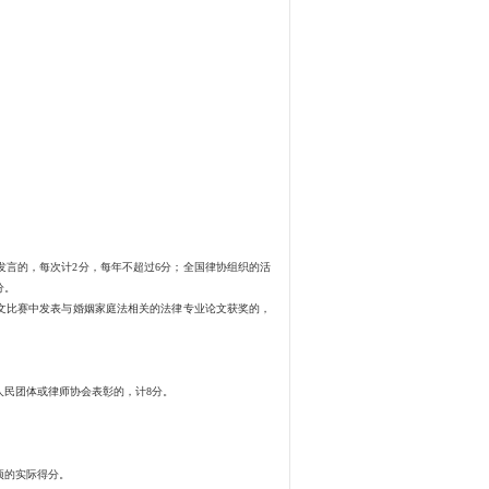
言的，每次计2分，每年不超过6分；全国律协组织的活
分。
文比赛中发表与婚姻家庭法相关的法律专业论文获奖的，
民团体或律师协会表彰的，计8分。
项的实际得分。