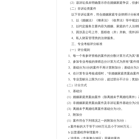
（2）该诉讼虽未明确显示存在婚姻家庭争议，但参评
（二）非诉讼类案件
以下非诉讼案件，符合婚姻家庭专业律师计分标准
1、以《婚姻法》《继承法》《收养法》等中规定的
2、以约定服务主要内容为婚姻、家庭的个人法律
3、因涉及公司上市、股权收（并）并购、境外诉讼
4、私人财富管理类的法律服务。
三、专业考核评分标准
（一）评分规则
1、每一个有参评资格的案件的分数计算方式为其“基础
2、参加专业考核的律师总分计算方式为所有“案件得分”
3、基础分为1分的案件不再计算附加分；基础分为2分
4、在计算专业考核成绩时，“非婚姻家庭类案由案件的
5、专业贡献分上限为15分，超过部分不计分；奖励表
（二）计分方式
1、基础分
（1）婚姻家庭类案由案件（除离婚未予离婚结果外）
（2）非婚姻家庭类案由案件及非诉讼案件基础分为2
（3）离婚未予离婚结果案件基础分为1分。
2、附加分
（1）案件符合下列情况之一的附加分为3分：
a 案件标的大于等于1000万元且小于3000万元；
b 以普通程序审理案件；
c 涉境外（含港澳台地区）因素的案件。