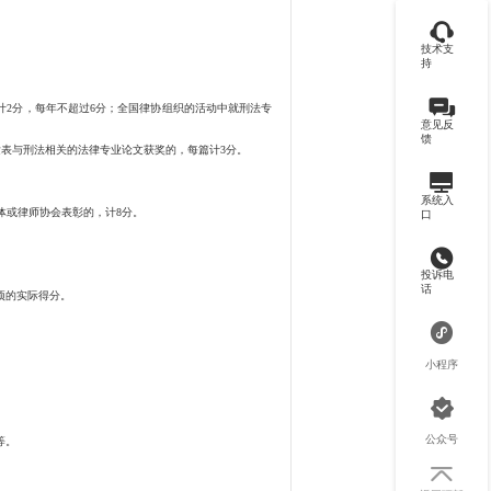
技术支
持
2分，每年不超过6分；全国律协组织的活动中就刑法专
意见反
馈
表与刑法相关的法律专业论文获奖的，每篇计3分。
系统入
体或律师协会表彰的，计8分。
口
投诉电
话
项的实际得分。
小程序
公众号
等。