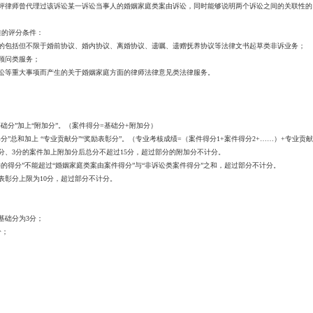
律师曾代理过该诉讼某一诉讼当事人的婚姻家庭类案由诉讼，同时能够说明两个诉讼之间的关联性的
的评分条件：
包括但不限于婚前协议、婚内协议、离婚协议、遗嘱、遗赠抚养协议等法律文书起草类非诉业务；
顾问类服务；
等重大事项而产生的关于婚姻家庭方面的律师法律意见类法律服务。
分”加上“附加分”。（案件得分=基础分+附加分）
总和加上 “专业贡献分”“奖励表彰分”。（专业考核成绩=（案件得分1+案件得分2+……）+专业贡
、3分的案件加上附加分后总分不超过15分，超过部分的附加分不计分。
得分”不能超过“婚姻家庭类案由案件得分”与“非诉讼类案件得分”之和，超过部分不计分。
彰分上限为10分，超过部分不计分。
基础分为3分；
分；