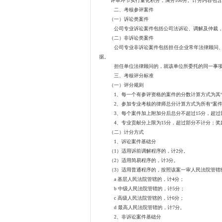
评审环节实行量化积分，满分100分。计分内容包含三部
二、考核参评案件
（一）诉讼类案件
公司专业诉讼案件包括公司法诉讼、调解及仲裁，以
（二）非诉讼类案件
公司专业非诉讼案件包括担任企业常年法律顾问、提
据。
担任单位法律顾问的，就该单位所委托的同一事项或
三、考核评分标准
（一）评分规则
1、每一个有参评资格的案件的分数计算方式为其“基础
2、参加专业考核的律师总分计算方式为所有“案件得分”
3、每个案件加上附加分后总分不超过15分，超过
4、专业贡献分上限为15分，超过部分不计分；奖励
（二）计分方式
1、诉讼案件基础分
（1）适用诉前调解程序的，计2分。
（2）适用简易程序的，计3分。
（3）适用普通程序的，按照该案一审人民法院管辖
a 基层人民法院管辖的，计4分；
b 中级人民法院管辖的，计5分；
c 高级人民法院管辖的，计6分；
d 最高人民法院管辖的，计7分。
2、非诉讼案件基础分