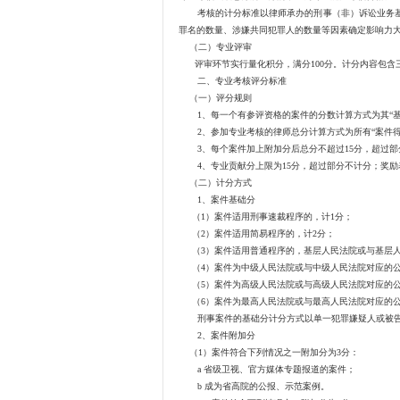
考核的计分标准以律师承办的刑事（非）诉讼业务基础
罪名的数量、涉嫌共同犯罪人的数量等因素确定影响力
（二）专业评审
评审环节实行量化积分，满分100分。计分内容包含三部
二、专业考核评分标准
（一）评分规则
1、每一个有参评资格的案件的分数计算方式为其“基础
2、参加专业考核的律师总分计算方式为所有“案件得分”
3、每个案件加上附加分后总分不超过15分，超过部
4、专业贡献分上限为15分，超过部分不计分；奖励表
（二）计分方式
1、案件基础分
（1）案件适用刑事速裁程序的，计1分；
（2）案件适用简易程序的，计2分；
（3）案件适用普通程序的，基层人民法院或与基层人
（4）案件为中级人民法院或与中级人民法院对应的公
（5）案件为高级人民法院或与高级人民法院对应的公
（6）案件为最高人民法院或与最高人民法院对应的公
刑事案件的基础分计分方式以单一犯罪嫌疑人或被告人
2、案件附加分
（1）案件符合下列情况之一附加分为3分：
a 省级卫视、官方媒体专题报道的案件；
b 成为省高院的公报、示范案例。