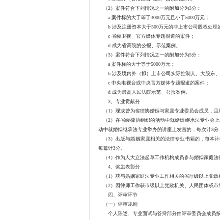
（2）案件符合下列情况之一的附加分为3分：
a 案件标的大于等于3000万元且小于5000万元；
b 涉及注册资本大于500万元的非上市公司股权处理
c 省级卫视、官方媒体专题报道的案件；
d 成为省高院的公报、示范案例。
（3）案件符合下列情况之一的附加分为5分：
a 案件标的大于等于5000万元；
b 涉及境内外（拟）上市公司实际控制人、大股东、
c 中央电视台或中央官方媒体专题报道的案件；
d 成为最高人民法院示范、公报案例。
3、专业贡献分
（1）现或曾为省律协婚姻与家庭专业委员会成员，且
（2）在省级律协组织的活动中就婚姻继承法专业会上
动中就婚姻继承法专业举办的讲座上发言的，每次计3分
（3）出版与婚姻家庭相关的法律专业书籍的，每本计
每篇计3分。
（4）作为人大立法起草工作机构成员参与婚姻家庭法律
4、奖励表彰分
（1）获与婚姻家庭法专业工作相关的省厅级以上党政
（2）因律师工作获市级以上党政机关、人民团体或市级
四、评审环节
（一）评审规则
个人陈述、专业面试与答辩部分由评审委员会成员按确