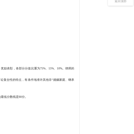
返回顶部
表彰，各部分分值比重为75%、15%、10%。律师的
讼复合性的特点，有条件地准许其他非“婚姻家庭、继承
最低分数线是80分。