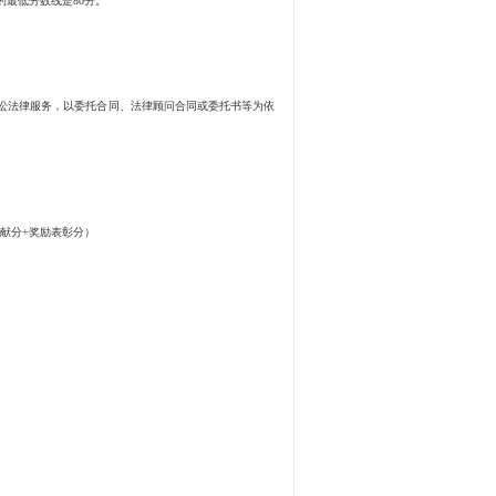
的最低分数线是80分。
法律服务，以委托合同、法律顾问合同或委托书等为依
贡献分+奖励表彰分）