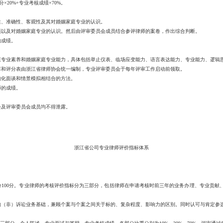
×20%+专业考核成绩×70%。
、准确性、客观性及其对婚姻家庭专业的认识。
绩以及对婚姻家庭专业的认识。然后由评审委员会成员结合参评律师的案卷，作出综合判断。
成绩。
业素养和婚姻家庭专业能力，具体包括举止仪表、临场应变能力、语言表达能力、专业能力、逻辑
评分表由浙江省律师协会统一编制，专业评审委员会于每年评审工作启动前领取。
化面谈和情景模拟相结合的方法。
的成绩。
及评审委员会成员均不得泄露。
浙江省公司专业律师评价指标体系
0分。专业律师的考核评价指标分为三部分，包括律师在申请考核时前三年的业务办理、专业贡献、奖励
非）诉讼业务基础，兼顾个案与个案之间关于标的、复杂程度、影响力的区别。同时认可与肯定参选