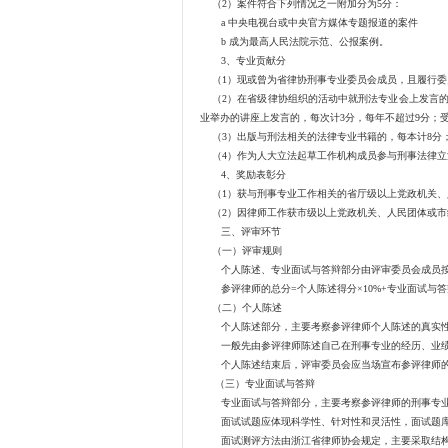
（2）案件符合下列情况之一附加分为5分：
a 中央电视台或中央官方媒体专题报道的案件
b 成为最高人民法院示范、公报案例。
3、专业贡献分
（1）现或曾为省律协刑事专业委员会成员，且履行委
（2）在省级律协组织的活动中就刑法专业会上发言的
业举办的讲座上发言的，每次计3分，每年不超过9分；
（3）出版与刑法相关的法律专业书籍的，每本计8分；
（4）作为人大立法起草工作机构成员参与刑事法律立法
4、奖励表彰分
（1）获与刑事专业工作相关的省厅级以上党政机关、
（2）因律师工作获市级以上党政机关、人民团体或市
三、评审环节
（一）评审规则
个人陈述、专业面试与答辩部分由评审委员会成员按确
参评律师的总分=个人陈述得分×10%+专业面试与答辩得
（二）个人陈述
个人陈述部分，主要考察参评律师个人陈述的真实性
一般先由参评律师陈述自己在刑事专业的经历、业绩
个人陈述结束后，评审委员会应当场宣布参评律师
（三）专业面试与答辩
专业面试与答辩部分，主要考察参评律师的刑事专业素
面试试题应体现科学性、针对性和灵活性，面试题库
面试测评方法由浙江省律师协会规定，主要采取结构