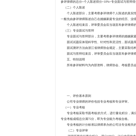
参评律师的总分=个人陈述得分×10%+专业面试与答辩得分
（二）个人陈述
个人陈述部分，主要考察参评律师个人陈述的真实性
一般先由参评律师陈述自己在婚姻家庭专业的经历、业
个人陈述结束后，评审委员会应当场宣布参评律师的
（三）专业面试与答辩
专业面试与答辩部分，主要考察参评律师的婚姻家庭专
面试试题应体现科学性、针对性和灵活性，面试题库和
面试测评方法由浙江省律师协会规定，主要采取结构
面试与答辩结束后，评审委员会应当场宣布参评律师
五、特别说明
所有参评材料均为内部资料，律师协会、考核委员会
一、评价基本原则
公司专业律师的评价包括专业考核和专业评审。
（一）专业考核
专业考核采取书面考核的方式，进行量化积分，满分10
专业考核成绩总分满75分，即为专业能力考核合格。
专业考核的计分标准以律师承办的公司法专业相关的（
（二）专业评审