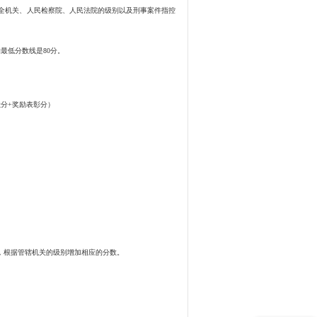
全机关、人民检察院、人民法院的级别以及刑事案件指控
最低分数线是80分。
献分+奖励表彰分）
，根据管辖机关的级别增加相应的分数。