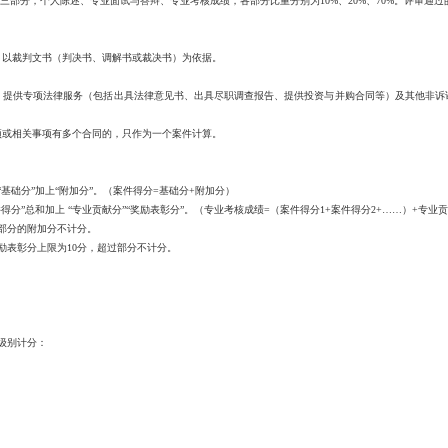
分，个人陈述、专业面试与答辩、专业考核成绩，各部分比重分别为10%、20%、70%。评审通过
裁判文书（判决书、调解书或裁决书）为依据。
供专项法律服务（包括出具法律意见书、出具尽职调查报告、提供投资与并购合同等）及其他非诉讼
相关事项有多个合同的，只作为一个案件计算。
分”加上“附加分”。（案件得分=基础分+附加分）
总和加上 “专业贡献分”“奖励表彰分”。（专业考核成绩=（案件得分1+案件得分2+……）+专业
部分的附加分不计分。
表彰分上限为10分，超过部分不计分。
级别计分：