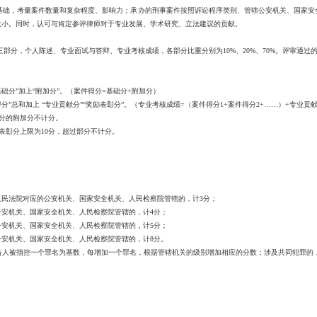
，考量案件数量和复杂程度、影响力；承办的刑事案件按照诉讼程序类别、管辖公安机关、国家安
大小。同时，认可与肯定参评律师对于专业发展、学术研究、立法建议的贡献。
分，个人陈述、专业面试与答辩、专业考核成绩，各部分比重分别为10%、20%、70%。评审通过的
分”加上“附加分”。（案件得分=基础分+附加分）
总和加上 “专业贡献分”“奖励表彰分”。（专业考核成绩=（案件得分1+案件得分2+……）+专业贡
分的附加分不计分。
彰分上限为10分，超过部分不计分。
民法院对应的公安机关、国家安全机关、人民检察院管辖的，计3分；
安机关、国家安全机关、人民检察院管辖的，计4分；
安机关、国家安全机关、人民检察院管辖的，计5分；
安机关、国家安全机关、人民检察院管辖的，计8分。
被指控一个罪名为基数，每增加一个罪名，根据管辖机关的级别增加相应的分数；涉及共同犯罪的