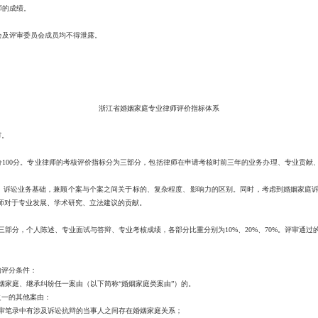
的成绩。
及评审委员会成员均不得泄露。
浙江省婚姻家庭专业律师评价指标体系
审。
0分。专业律师的考核评价指标分为三部分，包括律师在申请考核时前三年的业务办理、专业贡献、奖励
讼业务基础，兼顾个案与个案之间关于标的、复杂程度、影响力的区别。同时，考虑到婚姻家庭诉
师对于专业发展、学术研究、立法建议的贡献。
分，个人陈述、专业面试与答辩、专业考核成绩，各部分比重分别为10%、20%、70%。评审通过的
评分条件：
庭、继承纠纷任一案由（以下简称“婚姻家庭类案由”）的。
一的其他案由：
笔录中有涉及诉讼抗辩的当事人之间存在婚姻家庭关系；