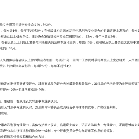
员义务撰写并提交专业论文的，计2分。
，每次计1分，每年不超过3分；在省级律协组织的活动中就刑法专业举办的专题讲座上发言的，每次计
受省级及以上机关单位、律师协会邀请讲授本专业范围课程的，计3分，每年不超过6分。
在省级及以上刊物上发表与刑法相关的法律专业论文的，每篇计3分；在省级及以上各类征文比赛中发
的计10分。
人民团体或者省级以上律师协会表彰的，每项计5分；因同一工作同时获得两级以上党政机关、人民团
级以上律师协会表彰的，每项计2分，每年不超过4分。
定的测评要素逐项评分。对所有成员的评分去掉最高分和最低分，加权后的平均分即为参评律师该
分×20%+专业考核成绩×70%。
、准确性、客观性及其对刑事专业的认识。
以及对刑事专业的认识。然后由评审委员会成员结合参评律师的案卷，作出综合判断。
的成绩。
养和刑事专业能力，具体包括举止仪表、临场应变能力、语言表达能力、专业能力、逻辑思维能力
和评分表由浙江省律师协会统一编制，专业评审委员会于每年评审工作启动前领取。
化面谈和情景模拟相结合的方法。