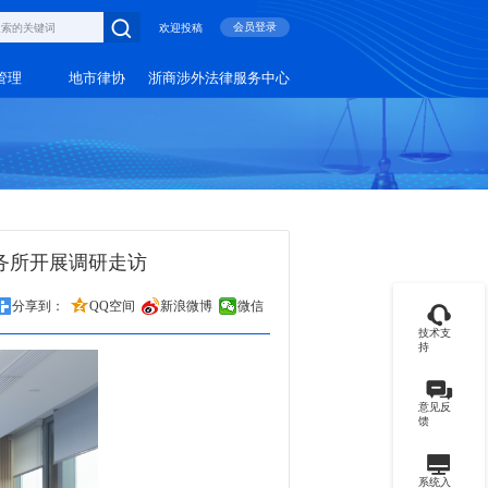
会员登录
欢迎投稿
管理
地市律协
浙商涉外法律服务中心
务所开展调研走访
分享到：
QQ空间
新浪微博
微信
技术支
持
意见反
馈
系统入