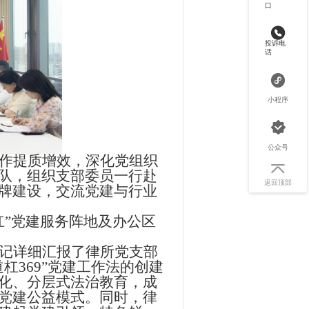
口
投诉电
话
小程序
公众号
作提质增效，深化党组织
队，组织支部委员一行赴
返回顶部
牌建设，交流党建与行业
杠”党建服务阵地及办公区
记详细汇报了律所党支部
道杠369”党建工作法的创建
化、分层式法治教育，成
党建公益模式。同时，律