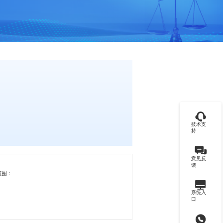
技术支
持
意见反
馈
范围：
系统入
口