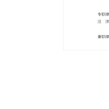
专职
汪 
兼职