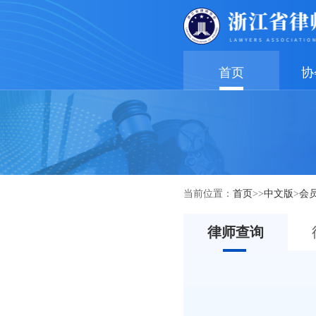
首页
协
当前位置：
首页
>>
中文版
>
会
律师查询