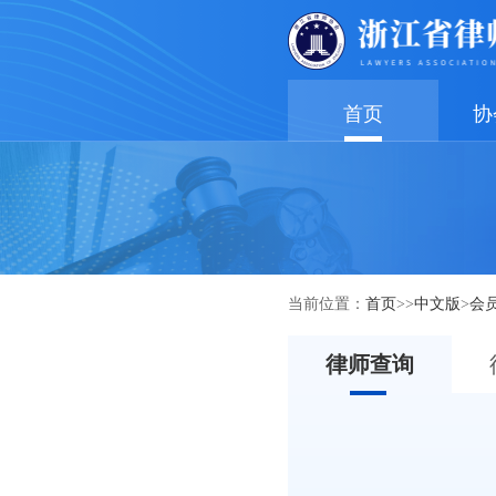
首页
协
当前位置：
首页
>>
中文版
>
会
律师查询