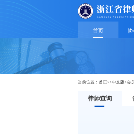
首页
协
当前位置：
首页
>>
中文版
>
会
律师查询