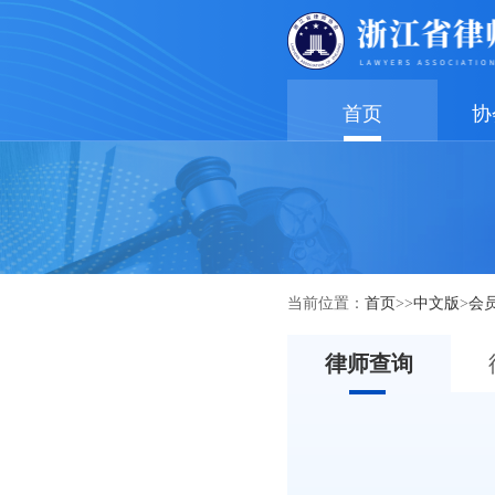
首页
协
当前位置：
首页
>>
中文版
>
会
律师查询