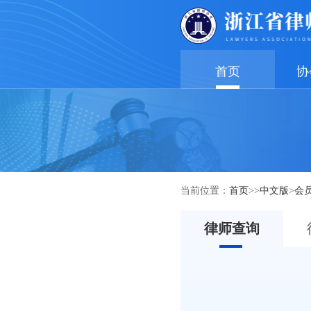
首页
协
当前位置：
首页
>>
中文版
>
会
律师查询