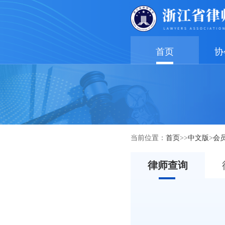
首页
协
当前位置：
首页
>>
中文版
>
会
律师查询