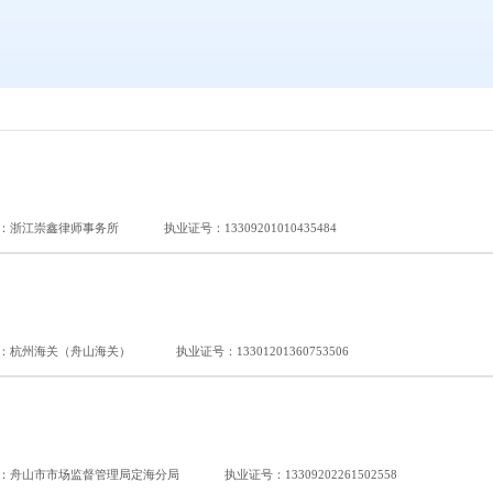
：浙江崇鑫律师事务所
执业证号：13309201010435484
：杭州海关（舟山海关）
执业证号：13301201360753506
：舟山市市场监督管理局定海分局
执业证号：13309202261502558