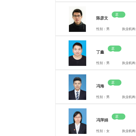
正
陈彦文
常
性别：男
执业机构
正
丁鑫
常
性别：男
执业机构
正
冯海
常
性别：男
执业机构
正
冯萍娟
常
性别：女
执业机构