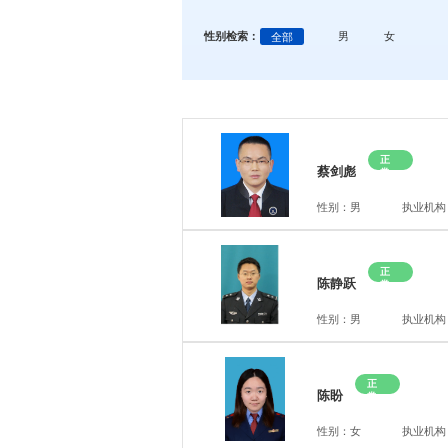
性别检索：
全部
男
女
正
蔡剑彪
常
性别：男
执业机构
正
陈静跃
常
性别：男
执业机构
正
陈盼
常
性别：女
执业机构