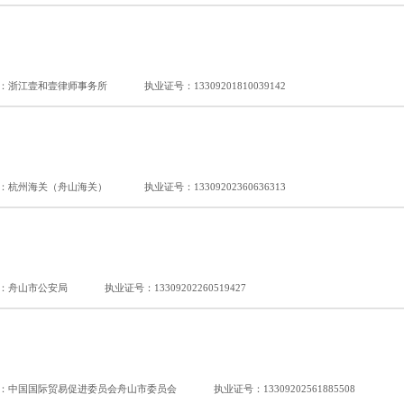
：浙江壹和壹律师事务所
执业证号：13309201810039142
：杭州海关（舟山海关）
执业证号：13309202360636313
：舟山市公安局
执业证号：13309202260519427
：中国国际贸易促进委员会舟山市委员会
执业证号：13309202561885508