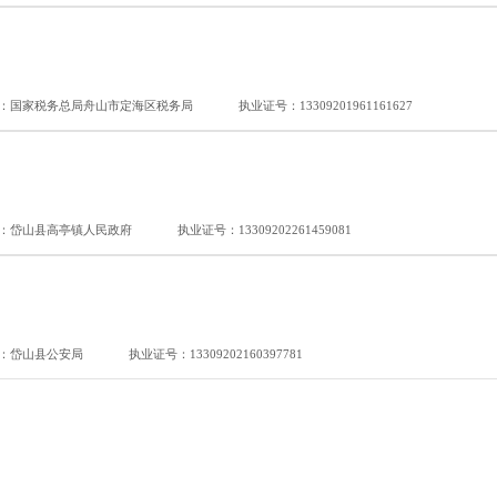
：国家税务总局舟山市定海区税务局
执业证号：13309201961161627
：岱山县高亭镇人民政府
执业证号：13309202261459081
：岱山县公安局
执业证号：13309202160397781