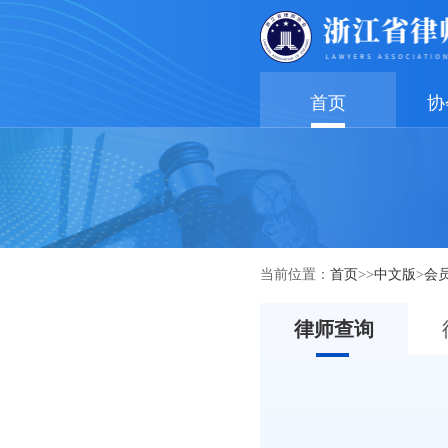
首页
协
当前位置：
首页
>>
中文版
>
会
律师查询