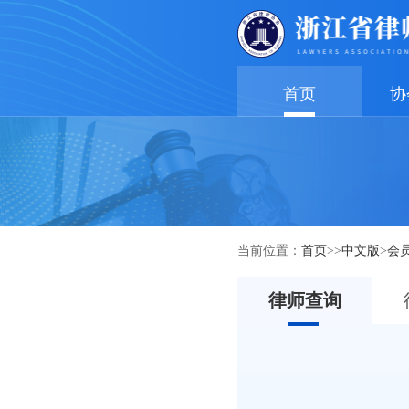
首页
协
当前位置：
首页
>>
中文版
>
会
律师查询