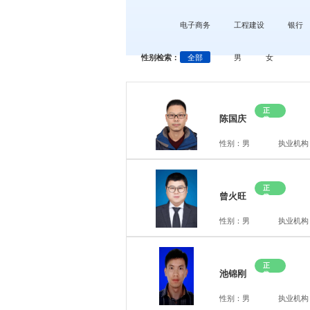
电子商务
工程建设
银行
性别检索：
全部
男
女
正
陈国庆
常
性别：男
执业机构
正
曾火旺
常
性别：男
执业机构
正
池锦刚
常
性别：男
执业机构