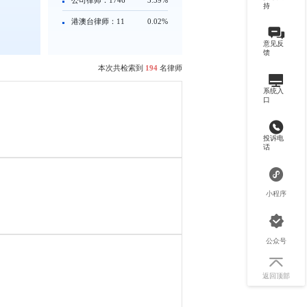
持
港澳台律师：11
0.02%
意见反
馈
本次共检索到
194
名律师
系统入
口
投诉电
话
小程序
公众号
返回顶部