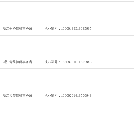
：浙江中桥律师事务所
执业证号：13308199310845605
：浙江青风律师事务所
执业证号：13308201010395886
：浙江天赞律师事务所
执业证号：13308201410508649