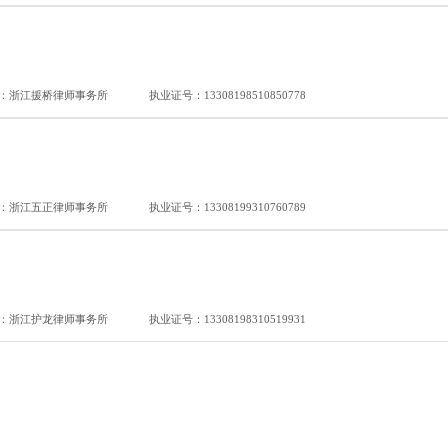
：浙江援桥律师事务所
执业证号：13308198510850778
：浙江五正律师事务所
执业证号：13308199310760789
：浙江护龙律师事务所
执业证号：13308198310519931