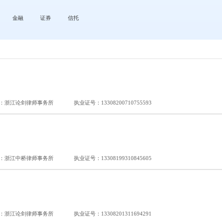
金融
证券
信托
：浙江论剑律师事务所
执业证号：13308200710755593
：浙江中桥律师事务所
执业证号：13308199310845605
：浙江论剑律师事务所
执业证号：13308201311694291