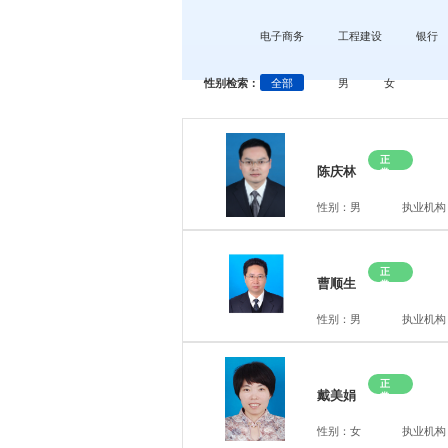
电子商务
工程建设
银行
性别检索：
全部
男
女
正
陈庆林
常
性别：男
执业机构
正
曹顺生
常
性别：男
执业机构
正
戴美娟
常
性别：女
执业机构