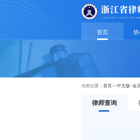
首页
协
当前位置：
首页
>>
中文版
>
会
律师查询