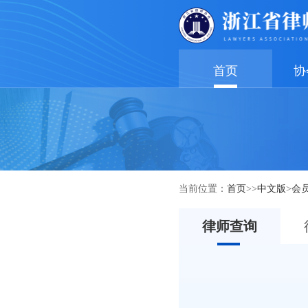
首页
协
当前位置：
首页
>>
中文版
>
会
律师查询