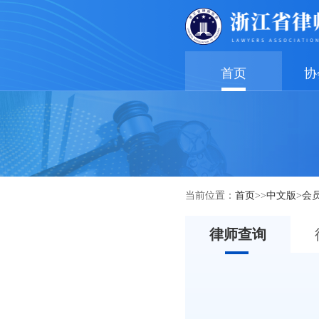
首页
协
当前位置：
首页
>>
中文版
>
会
律师查询