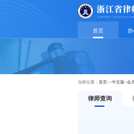
首页
协
当前位置：
首页
>>
中文版
>
会
律师查询