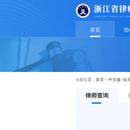
首页
协
当前位置：
首页
>>
中文版
>
会
律师查询