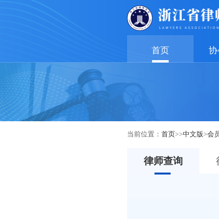
首页
协
当前位置：
首页
>>
中文版
>
会
律师查询