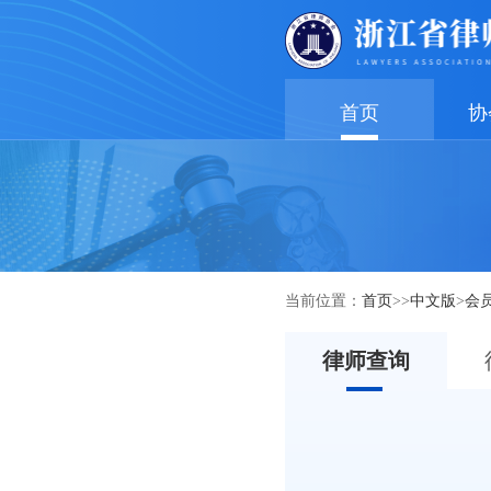
首页
协
当前位置：
首页
>>
中文版
>
会
律师查询