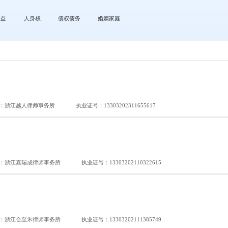
权益
人身权
债权债务
婚姻家庭
：浙江越人律师事务所
执业证号：13303202311655617
：浙江嘉瑞成律师事务所
执业证号：13303202110322615
：浙江合至禾律师事务所
执业证号：13303202111385749