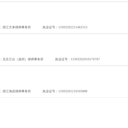
：浙江方来律师事务所
执业证号：13303202211462513
：北京兰台（温州）律师事务所
执业证号：13303202010176767
：浙江海昌律师事务所
执业证号：13303201210105888