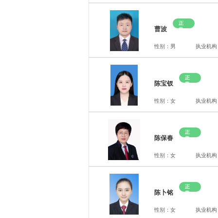
正
曹波
常
性别：男
执业机构
正
陈宝钗
常
性别：女
执业机构
正
陈保春
常
性别：女
执业机构
正
陈卜铭
常
性别：女
执业机构