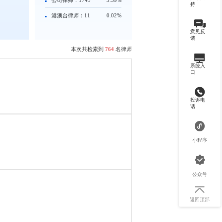
持
港澳台律师：11
0.02%
意见反
馈
本次共检索到
764
名律师
系统入
口
投诉电
话
小程序
公众号
返回顶部