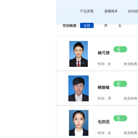
产品质量
遗嘱继承
妇幼
性别检索：
全部
男
女
正
鲍可婧
常
性别：女
执业机构
正
鲍愉敏
常
性别：男
执业机构
正
包郑思
常
性别：女
执业机构