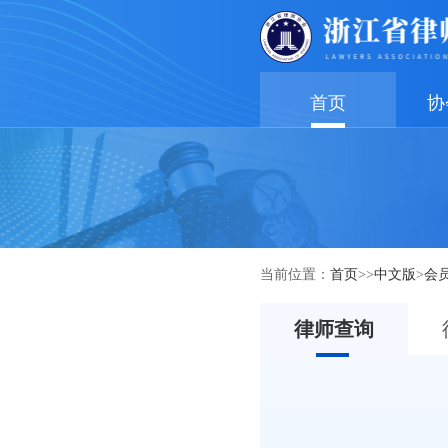
首页
协
当前位置：
首页
>>
中文版
>
会
律师查询