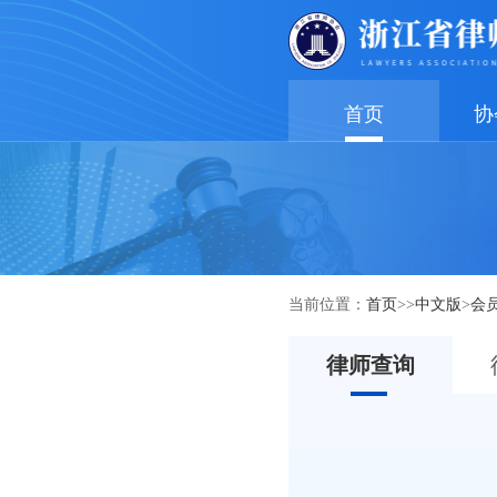
首页
协
当前位置：
首页
>>
中文版
>
会
律师查询