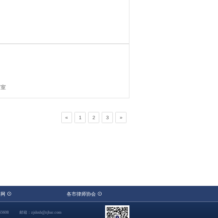
7室
«
1
2
3
»
察网
各市律师协会
5608
邮箱：zjslsxh@zjbar.com