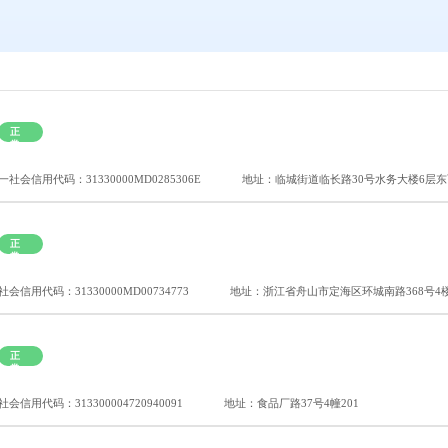
正
常
一社会信用代码：31330000MD0285306E
地址：临城街道临长路30号水务大楼6层
正
常
会信用代码：31330000MD00734773
地址：浙江省舟山市定海区环城南路368号4
正
常
会信用代码：313300004720940091
地址：食品厂路37号4幢201