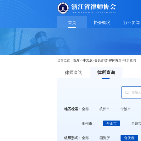
首页
协会概况
行业要闻
当前位置：
首页
>>
中文版
>
会员管理
>
律师黄页
>
律所查询
律师查询
律所查询
地区检索：
全部
杭州市
宁波市
衢州市
舟山市
台州
组织形式：
全部
国资所
合伙所