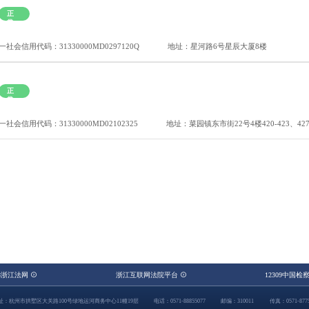
正
常
一社会信用代码：31330000MD0297120Q
地址：星河路6号星辰大厦8楼
正
常
一社会信用代码：31330000MD02102325
地址：菜园镇东市街22号4楼420-423、42
48浙江法网
浙江互联网法院平台
12309中国检
址：杭州市拱墅区大关路100号绿地运河商务中心11幢19层
电话：0571-88855077
邮编：310011
传真：0571-8775