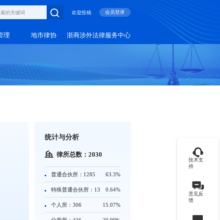
会员登录
欢迎投稿
管理
地市律协
浙商涉外法律服务中心
统计与分析
律所总数：2030
技术支
持
普通合伙所：1285
63.3%
特殊普通合伙所：13
0.64%
意见反
馈
个人所：306
15.07%
分所所：426
20.99%