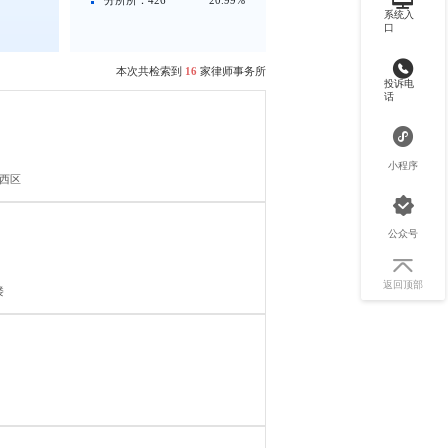
系统入
口
本次共检索到
16
家律师事务所
投诉电
话
小程序
东西区
公众号
返回顶部
楼