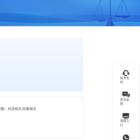
技术支
持
意见反
馈
范围：经济相关,民事相关
系统入
口