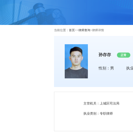
当前位置：
首页
>>
律师查询
>
律师详情
孙存存
正常
性别：男
执
主管机关：上城区司法局
执业类别：专职律师