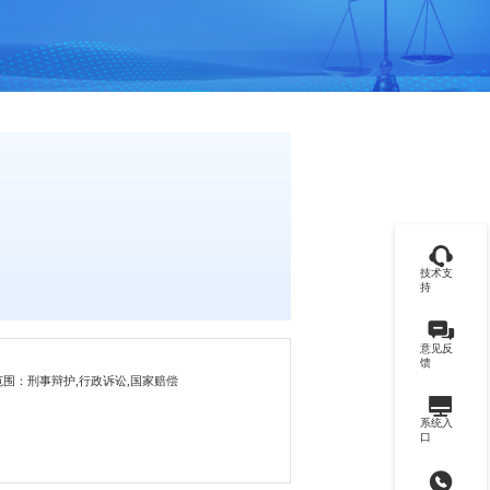
技术支
持
意见反
馈
范围：刑事辩护,行政诉讼,国家赔偿
系统入
口