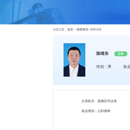
当前位置：
首页
>>
律师查询
>
律师详情
陈靖东
正常
性别：男
执
主管机关：莲都区司法局
执业类别：公职律师