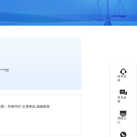
**98
技术支
持
意见反
馈
范围：刑事辩护,交通事故,婚姻家庭
系统入
口