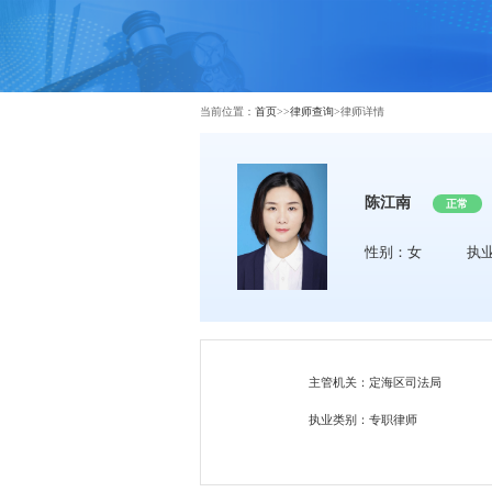
当前位置：
首页
>>
律师查询
>
律师详情
陈江南
正常
性别：女
执
主管机关：定海区司法局
执业类别：专职律师