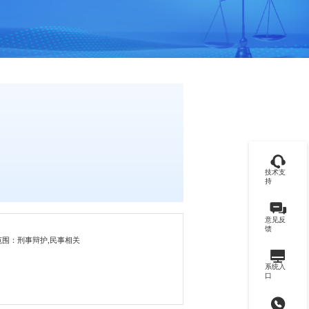
技术支
持
意见反
馈
范围：刑事辩护,民事相关
系统入
口