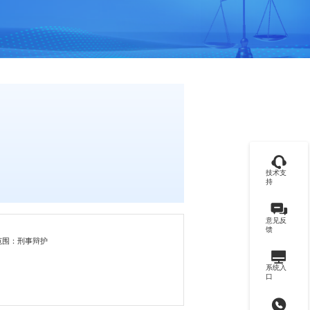
技术支
持
意见反
馈
范围：刑事辩护
系统入
口