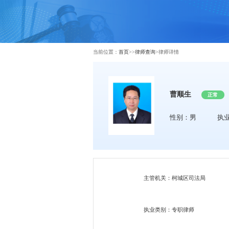
当前位置：
首页
>>
律师查询
>
律师详情
曹顺生
正常
性别：男
执
主管机关：柯城区司法局
执业类别：专职律师