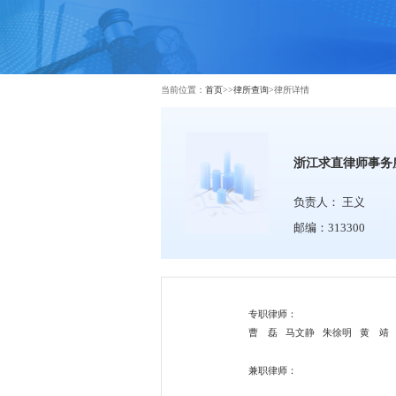
当前位置：
首页
>>
律所查询
>
律所详情
浙江求直律师事务
负责人：
王义
邮编：313300
专职律师：
曹 磊
马文静
朱徐明
黄 靖
兼职律师：