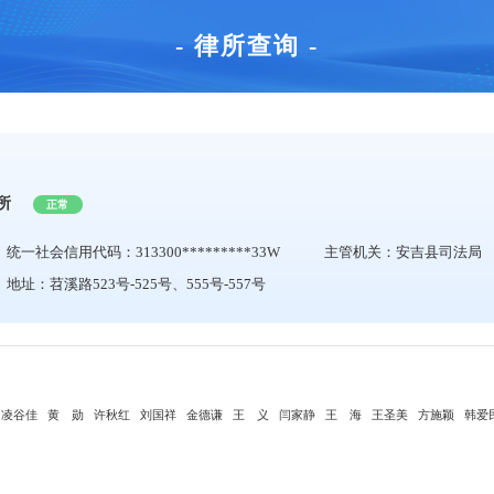
- 律所查询 -
所
正常
统一社会信用代码：313300*********33W
主管机关：安吉县司法局
地址：苕溪路523号-525号、555号-557号
凌谷佳
黄 勋
许秋红
刘国祥
金德谦
王 义
闫家静
王 海
王圣美
方施颖
韩爱