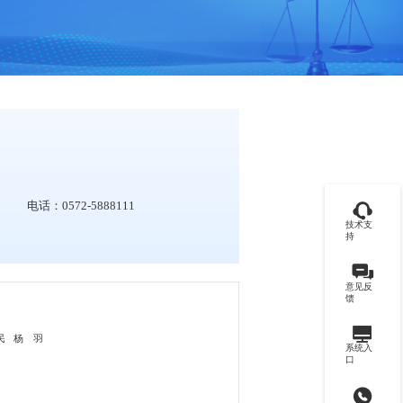
电话：0572-5888111
技术支
持
意见反
馈
民
杨 羽
系统入
口