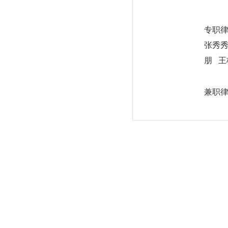
专职
张秀
朋
王
兼职