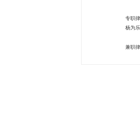
专职
杨为
兼职