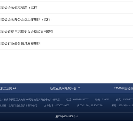
师协会会长值班制度（试行）
师协会会长办公会议工作规则（试行）
师协会道德与纪律委员会格式文书指引
师协会行业处分信息发布规则
48浙江法网
浙江互联网法院平台
12309中国检
址：杭州市拱墅区大关路100号绿地运河商务中心11幢19层
电话：0571-88855077
邮编：310011
传真：0571-8775
术服务：上海同道信息技术有限公司
技术电话：400-052-9602
（9:00-11:30，13:30-17:30）
邮箱：12345@homolo
浙ICP备16048209号-1