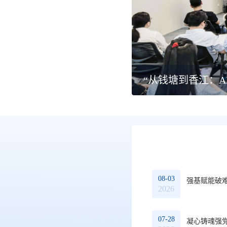
与争议解决研讨会”在杭举行
省律协召开十
08-03
强基赋能破
2026
07-28
凝心铸魂强